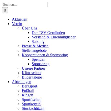
Zum
Suche
Inhalt
nach:
springen
Aktuelles
Verein
Über Uns
Der TSV Gernlinden
Vorstand & Ehrenmitglieder
Satzung
Presse & Medien
Stellenangebote
Kooperationen & Sponsoring
Spenden
Sponsoring
Unsere Partner
Klimaschutz
Bildergalerie
Abteilungen
Bergsport
Fußball
Ringen
Sportfischen
Sportkegeln
Stockschützen