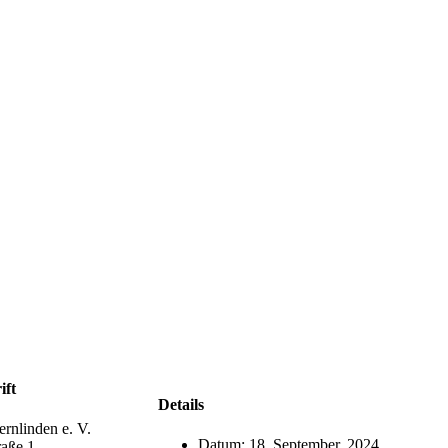
ift
Details
rnlinden e. V.
Datum:
18. September, 2024
raße 1