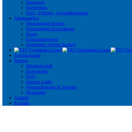
Tanzsport
Tischtennis
Turn-, Freizeit-, Gesundheitssport
Sportangebot
Sportangebot Kinder
Sportangebot Erwachsene
Kurse
Gesundheitssport
Sportplätze Online buchen
Sportgaststätte
Service
Mitgliedschaft
Downloads
FAQ
Internet Links
Veranstaltungen & Termine
Newsletter
Anfahrt
Kontakt