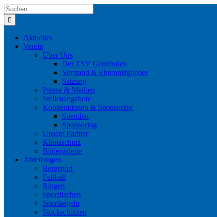
Zum
Suche
Inhalt
nach:
springen
Aktuelles
Verein
Über Uns
Der TSV Gernlinden
Vorstand & Ehrenmitglieder
Satzung
Presse & Medien
Stellenangebote
Kooperationen & Sponsoring
Spenden
Sponsoring
Unsere Partner
Klimaschutz
Bildergalerie
Abteilungen
Bergsport
Fußball
Ringen
Sportfischen
Sportkegeln
Stockschützen