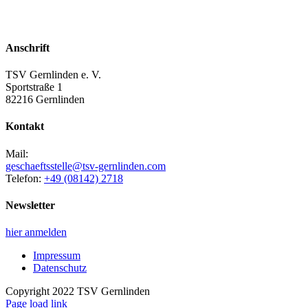
Anschrift
TSV Gernlinden e. V.
Sportstraße 1
82216 Gernlinden
Kontakt
Mail:
geschaeftsstelle@tsv-gernlinden.com
Telefon:
+49 (08142) 2718
Newsletter
hier anmelden
Impressum
Datenschutz
Copyright 2022 TSV Gernlinden
Facebook
Instagram
Page load link