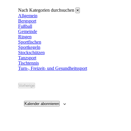
Nach Kategorien durchsuchen
✕
Allgemein
Bergsport
Fußball
Gemeinde
Ringen
Sportfischen
Sportkegeln
Stockschützen
Tanzsport
Tischtennis
Turn-, Freizeit- und Gesundheitssport
Vorherige
Veranstaltungen
Kalender abonnieren