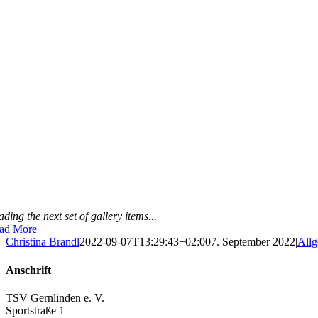
ding the next set of gallery items...
ad More
Christina Brandl
2022-09-07T13:29:43+02:00
7. September 2022
|
All
Anschrift
TSV Gernlinden e. V.
Sportstraße 1