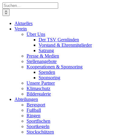
Zum
Suche
Inhalt
nach:
springen
Aktuelles
Verein
Über Uns
Der TSV Gernlinden
Vorstand & Ehrenmitglieder
Satzung
Presse & Medien
Stellenangebote
Kooperationen & Sponsoring
Spenden
Sponsoring
Unsere Partner
Klimaschutz
Bildergalerie
Abteilungen
Bergsport
Fußball
Ringen
Sportfischen
Sportkegeln
Stockschützen