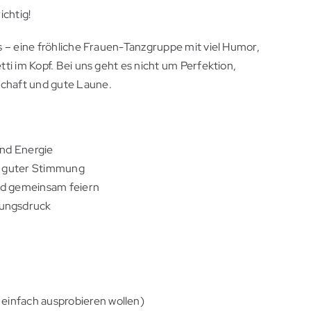
ichtig!
s – eine fröhliche Frauen-Tanzgruppe mit viel Humor,
ti im Kopf. Bei uns geht es nicht um Perfektion,
chaft und gute Laune.
:
und Energie
t guter Stimmung
d gemeinsam feiern
ungsdruck
 einfach ausprobieren wollen)