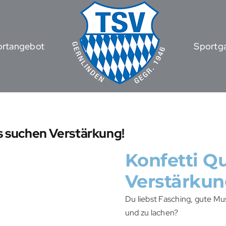
ortangebot
Sportga
s suchen Verstärkung!
Konfetti Q
Verstärkun
Du liebst Fasching, gute Mu
und zu lachen?