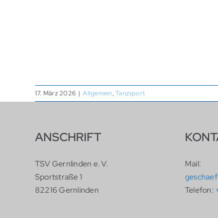
17. März 2026
|
Allgemein
,
Tanzsport
ANSCHRIFT
KONT
TSV Gernlinden e. V.
Mail:
Sportstraße 1
geschaef
82216 Gernlinden
Telefon: