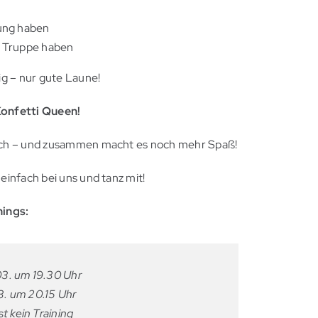
ung haben
le Truppe haben
ig – nur gute Laune!
Konfetti Queen!
ich – und zusammen macht es noch mehr Spaß!
einfach bei uns und tanz mit!
nings:
03. um 19.30 Uhr
. um 20.15 Uhr
st kein Training