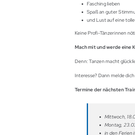
Fasching lieben
Spaß an guter Stimm
und Lust auf eine tol
Keine Profi-Tänzerinnen nöt
Mach mit und werde eine 
Denn: Tanzen macht glückl
Interesse? Dann melde dich 
Termine der nächsten Trai
Mittwoch, 18.
Montag, 23.03
in den Ferien i