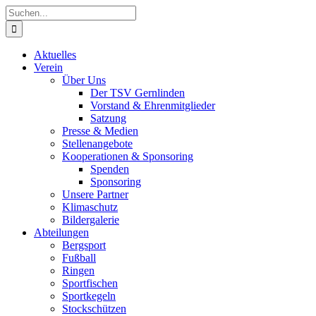
Zum
Suche
Inhalt
nach:
springen
Aktuelles
Verein
Über Uns
Der TSV Gernlinden
Vorstand & Ehrenmitglieder
Satzung
Presse & Medien
Stellenangebote
Kooperationen & Sponsoring
Spenden
Sponsoring
Unsere Partner
Klimaschutz
Bildergalerie
Abteilungen
Bergsport
Fußball
Ringen
Sportfischen
Sportkegeln
Stockschützen