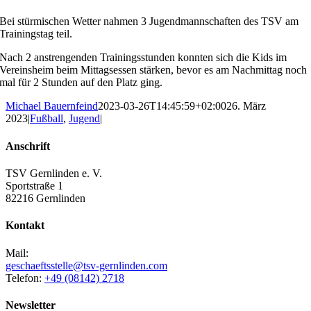
Bei stürmischen Wetter nahmen 3 Jugendmannschaften des TSV am
Trainingstag teil.
Nach 2 anstrengenden Trainingsstunden konnten sich die Kids im
Vereinsheim beim Mittagsessen stärken, bevor es am Nachmittag noch
mal für 2 Stunden auf den Platz ging.
Michael Bauernfeind
2023-03-26T14:45:59+02:00
26. März
2023
|
Fußball
,
Jugend
|
Anschrift
TSV Gernlinden e. V.
Sportstraße 1
82216 Gernlinden
Kontakt
Mail:
geschaeftsstelle@tsv-gernlinden.com
Telefon:
+49 (08142) 2718
Newsletter