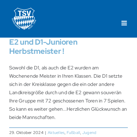
Zum
Inhalt
springen
E2 und D1-Junioren
Herbstmeister !
Sowohl die D1, als auch die E2 wurden am
Wochenende Meister in Ihren Klassen. Die D1 setzte
sich in der Kreisklasse gegen die ein oder andere
Landkreisgröße durch und die E2 gewann souverän
Ihre Gruppe mit 72 geschossenen Toren in 7 Spielen.
So kann es weiter gehen...Herzlichen Glückwunsch an
beide Mannschaften.
29. Oktober 2024
|
Aktuelles
,
Fußball
,
Jugend