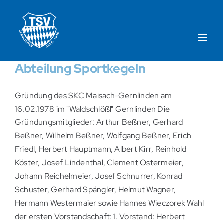
Zum
Inhalt
springen
Abteilung Sportkegeln
Gründung des SKC Maisach-Gernlinden am
16.02.1978 im "Waldschlößl" Gernlinden Die
Gründungsmitglieder: Arthur Beßner, Gerhard
Beßner, Wilhelm Beßner, Wolfgang Beßner, Erich
Friedl, Herbert Hauptmann, Albert Kirr, Reinhold
Köster, Josef Lindenthal, Clement Ostermeier,
Johann Reichelmeier, Josef Schnurrer, Konrad
Schuster, Gerhard Spängler, Helmut Wagner,
Hermann Westermaier sowie Hannes Wieczorek Wahl
der ersten Vorstandschaft: 1. Vorstand: Herbert