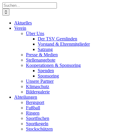
Zum
Suche
Inhalt
nach:
springen
Aktuelles
Verein
Über Uns
Der TSV Gernlinden
Vorstand & Ehrenmitglieder
Satzung
Presse & Medien
Stellenangebote
Kooperationen & Sponsoring
Spenden
Sponsoring
Unsere Partner
Klimaschutz
Bildergalerie
Abteilungen
Bergsport
Fußball
Ringen
Sportfischen
Sportkegeln
Stockschützen