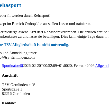
ehasport
eder fit werden durch Rehasport!
zept im Bereich Orthopädie ausstellen lassen und trainieren.
der niedergelassene Arzt darf Rehasport verordnen. Die ärztlich ertei
ankenkasse zu und lasse sie bewilligen. Dies kann einige Tage dauern.
ne TSV-Mitgliedschaft ist nicht notwendig
.
fo und Anmeldung unter:
fo@tsv-gernlinden.com
Sportinator46
2026-02-20T00:52:09+01:00
20. Februar 2026
|
Allgeme
Anschrift
TSV Gernlinden e. V.
Sportstraße 1
82216 Gernlinden
Kontakt