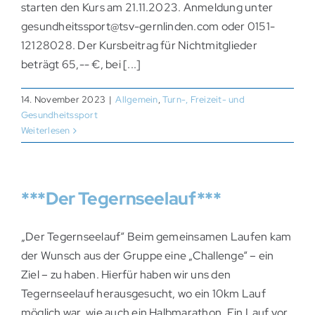
starten den Kurs am 21.11.2023. Anmeldung unter
gesundheitssport@tsv-gernlinden.com oder 0151-
12128028. Der Kursbeitrag für Nichtmitglieder
beträgt 65,-- €, bei [...]
14. November 2023
|
Allgemein
,
Turn-, Freizeit- und
Gesundheitssport
Weiterlesen
***Der Tegernseelauf***
„Der Tegernseelauf“ Beim gemeinsamen Laufen kam
der Wunsch aus der Gruppe eine „Challenge“ – ein
Ziel – zu haben. Hierfür haben wir uns den
Tegernseelauf herausgesucht, wo ein 10km Lauf
möglich war, wie auch ein Halbmarathon. Ein Lauf vor