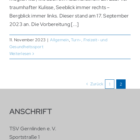
traumhafter Kulisse, Seeblick immer rechts –
Bergblick immer links. Dieser stand am 17. September
2023 an. Die Vorbereitung [...]
11. November 2023
|
Allgemein
,
Turn-, Freizeit- und
Gesundheitssport
Weiterlesen
Zurück
1
2
ANSCHRIFT
TSV Gernlinden e. V.
Sportstraße 1