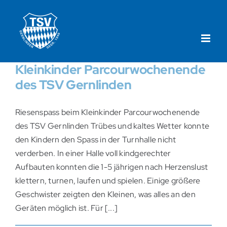
Zum
Inhalt
springen
Kleinkinder Parcourwochenende
des TSV Gernlinden
Riesenspass beim Kleinkinder Parcourwochenende
des TSV Gernlinden Trübes und kaltes Wetter konnte
den Kindern den Spass in der Turnhalle nicht
verderben. In einer Halle voll kindgerechter
Aufbauten konnten die 1-5 jährigen nach Herzenslust
klettern, turnen, laufen und spielen. Einige größere
Geschwister zeigten den Kleinen, was alles an den
Geräten möglich ist. Für [...]