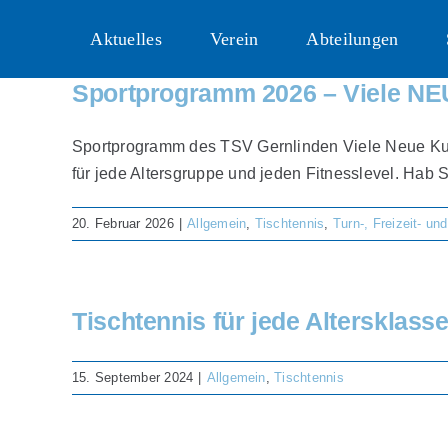
Zum
Aktuelles
Verein
Abteilungen
Inhalt
springen
Sportprogramm 2026 – Viele N
Sportprogramm des TSV Gernlinden Viele Neue Kur
für jede Altersgruppe und jeden Fitnesslevel. Hab 
20. Februar 2026
|
Allgemein
,
Tischtennis
,
Turn-, Freizeit- u
Tischtennis für jede Altersklass
15. September 2024
|
Allgemein
,
Tischtennis