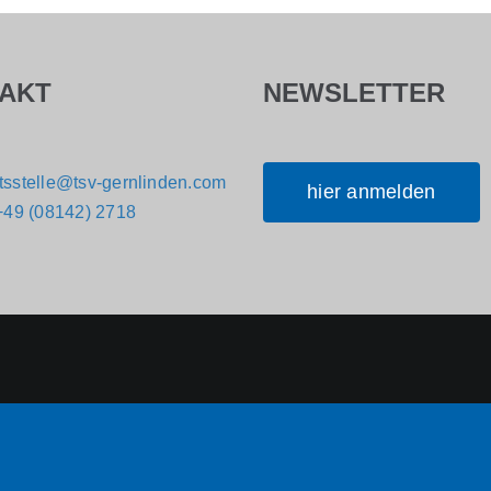
AKT
NEWSLETTER
tsstelle@tsv-gernlinden.com
hier anmelden
+49 (08142) 2718