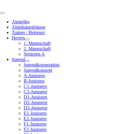
Toggle
Navigation
Aktuelles
Abteilungsleitung
Trainer / Betreuer
Herren
1. Mannschaft
2. Mannschaft
Senioren A
Jugend
Jugendkooperation
Jugendkonzept
A-Junioren
B-Junioren
C1-Junioren
C2-Junioren
D1-Junioren
D2-Junioren
D3-Junioren
E1-Junioren
E2-Junioren
F1-Junioren
F2-Junioren