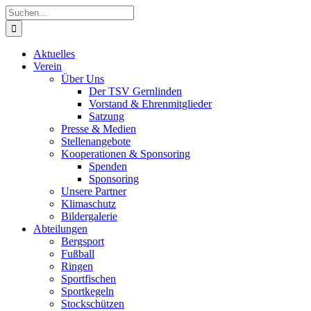
Zum
Suche
Inhalt
nach:
springen
Aktuelles
Verein
Über Uns
Der TSV Gernlinden
Vorstand & Ehrenmitglieder
Satzung
Presse & Medien
Stellenangebote
Kooperationen & Sponsoring
Spenden
Sponsoring
Unsere Partner
Klimaschutz
Bildergalerie
Abteilungen
Bergsport
Fußball
Ringen
Sportfischen
Sportkegeln
Stockschützen