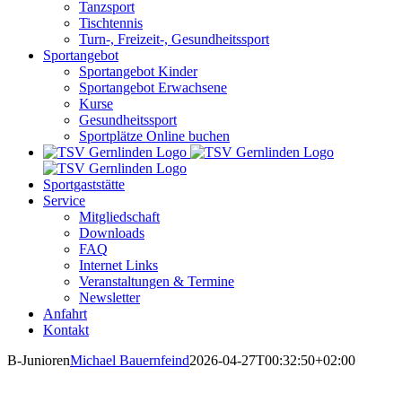
Tanzsport
Tischtennis
Turn-, Freizeit-, Gesundheitssport
Sportangebot
Sportangebot Kinder
Sportangebot Erwachsene
Kurse
Gesundheitssport
Sportplätze Online buchen
Sportgaststätte
Service
Mitgliedschaft
Downloads
FAQ
Internet Links
Veranstaltungen & Termine
Newsletter
Anfahrt
Kontakt
B-Junioren
Michael Bauernfeind
2026-04-27T00:32:50+02:00
Fußball