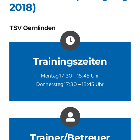
2018)
Abteilungsleitung
TSV Gernlinden
Trainer / Betreuer
Herren
Trainingszeiten
Jugend
Montag 17:30 – 18:45 Uhr
Donnerstag 17:30 – 18:45 Uhr
Ergebnisse
Ausrüstung
Sponsoren
Trainer/Betreuer