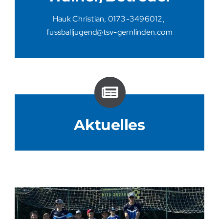
Presse
Hauk Christian, 0173-3496012,
fussballjugend@tsv-gernlinden.com
Newsletter Fußball / Tribüne
Bildergalerie
Trainingshilfen
Aktuelles